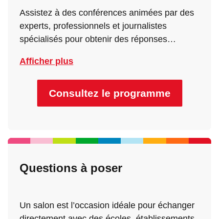
Assistez à des conférences animées par des
experts, professionnels et journalistes
spécialisés pour obtenir des réponses
concrètes à vos questions d’orientation.
Afficher plus
Parcoursup, alternance, écoles, prépas,
métiers d’avenir… de nombreuses
thématiques sont abordées pour vous aider à
Consultez le programme
mieux comprendre les études et les parcours
possibles. Pensez à consulter le programme
à l’avance et à sélectionner les conférences
qui vous intéressent.
Questions à poser
Un salon est l’occasion idéale pour échanger
directement avec des écoles, établissements