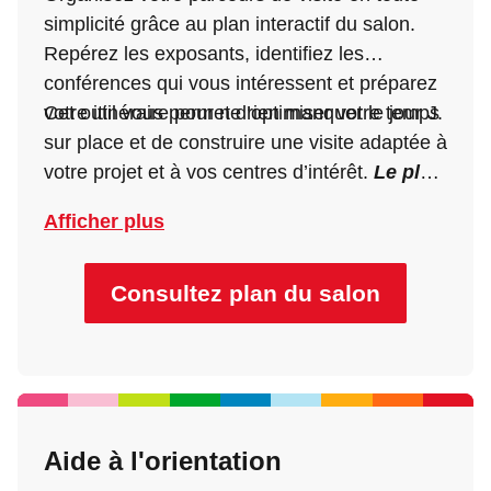
simplicité grâce au plan interactif du salon.
Repérez les exposants, identifiez les
conférences qui vous intéressent et préparez
votre itinéraire pour ne rien manquer le jour J.
Cet outil vous permet d’optimiser votre temps
sur place et de construire une visite adaptée à
votre projet et à vos centres d’intérêt.
Le plan
interactif sera disponible 10 jours avant
Afficher plus
l’ouverture du salon.
Consultez plan du salon
Aide à l'orientation