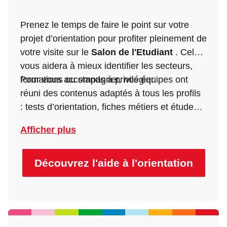
Prenez le temps de faire le point sur votre
projet d’orientation pour profiter pleinement de
votre visite sur le
Salon de l'Etudiant
. Cela
vous aidera à mieux identifier les secteurs,
formations ou stands à privilégier.
Pour vous accompagner, nos équipes ont
réuni des contenus adaptés à tous les profils
: tests d’orientation, fiches métiers et études,
conseils de la rédaction ou encore stands à
Afficher plus
ne pas manquer.
Découvrez l'aide à l'orientation