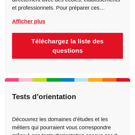
et professionnels. Pour préparer ces
rencontres, choisissez dès maintenant les
Afficher plus
questions essentielles à poser aux exposants
: admissions, programmes, débouchés,
stages, vie étudiante… Notre sélection vous
Téléchargez la liste des
aidera à mener des échanges utiles !
questions
Tests d'orientation
Découvrez les domaines d’études et les
métiers qui pourraient vous correspondre