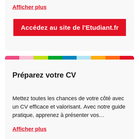
approfondir votre réflexion et affiner votre
Afficher plus
projet d’études. Nos outils vous
accompagnent à chaque étape pour mieux
comprendre les formations, les débouchés et
Accédez au site de l'Etudiant.fr
les parcours possibles.
Préparez votre CV
Mettez toutes les chances de votre côté avec
un CV efficace et valorisant. Avec notre guide
pratique, apprenez à présenter vos
expériences, compétences et centres d’intérêt
Afficher plus
afin de capter l’attention des recruteurs. Un