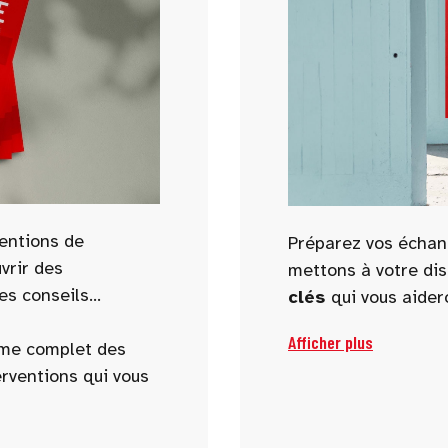
ventions de
Préparez vos échan
vrir des
mettons à votre di
es conseils
clés
qui vous aider
obtenir des informa
Afficher plus
mme complet des
orienter vos projet
erventions qui vous