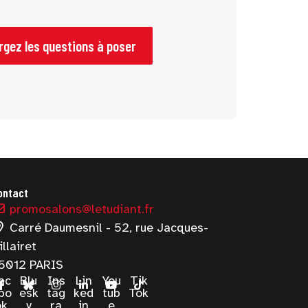
rgez les questions à poser
ontact
promosalons@letudiant.fr
Carré Daumesnil - 52, rue Jacques-
illairet
5012 PARIS
ac
Blu
Ins
Lin
You
Tik
bo
esk
tag
ked
tub
Tok
ok
y
ra
in
e